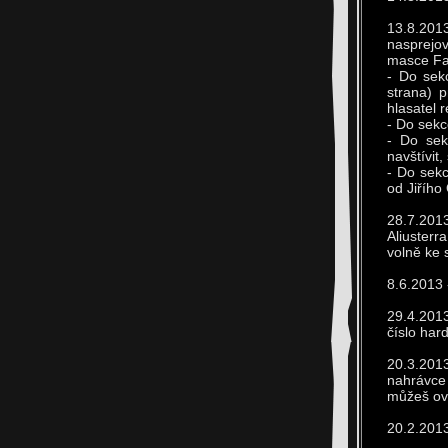
13.8.201
nasprejov
masce Fan
- Do sek
strana) 
hlasatel 
- Do sekc
- Do sek
navštívit,
- Do sekc
od Jiřího
28.7.201
Aliusterr
volně ke 
8.6.2013 
29.4.201
číslo har
20.3.2013
nahrávce 
můžeš ov
20.2.2013