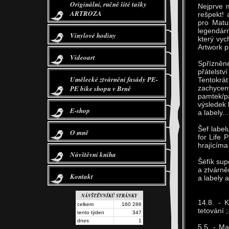
Originální, ručně šité tašky
Nejprve 
ARTROZA
rešpekt! 
pro Matu
legendár
Vinylové hodiny
který vyc
Artwork p
Videoart
Spřízněn
přátelstv
Umělecké ztvárnění fasády PE-
Tentokrát
PE bike shopu v Brně
zachycen
pamtek/p
výsledek 
E-shop
a labely.
Šef label
O mně
for Life 
hrajícíma
Návštěvní kniha
Šéfík sup
a ztvárně
Kontakt
a labely 
NÁVŠTĚVNÍKŮ STRÁNKY
14.8. - 
celkem
160 286
tetování ;
tento týden
347
dnes
1
5.5. - M