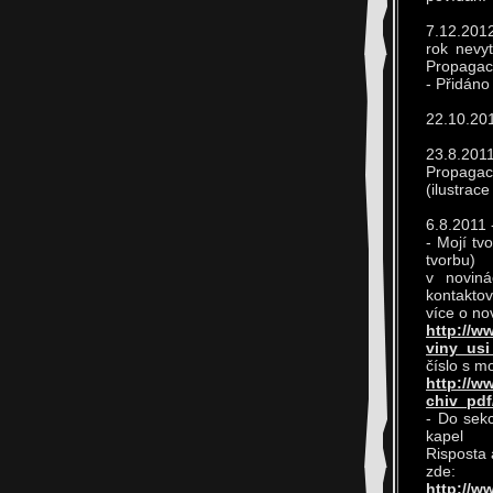
7.12.2012
rok nevy
Propagace
- Přidáno
22.10.201
23.8.2011
Propagac
(ilustrace
6.8.2011
- Mojí tv
tvorbu)
v noviná
kontaktov
více o no
http://w
viny_usi
číslo s m
http://w
chiv_pdf
- Do sekc
kapel
Risposta 
zde:
http://w