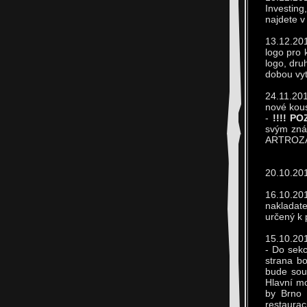
Investing
najdete v
13.12.201
logo pro 
logo, dru
dobou vyt
24.11.201
nové kou
-
!!!! PO
svým znám
ARTROZA c
20.10.201
16.10.20
nakladate
určený k 
15.10.20
- Do sekc
strana bo
bude sou
Hlavní mo
by Brno 
restaura