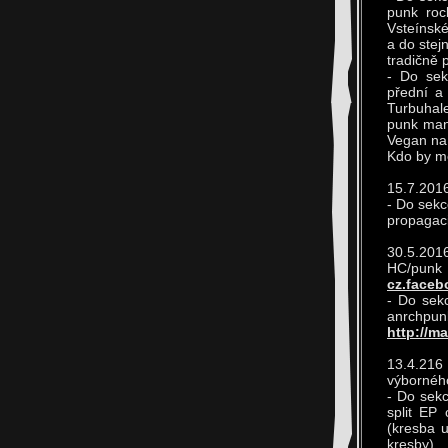
punk roc
Vsteínsk
a do stej
tradičně 
- Do sek
přední a 
Turbuhale
punk man
Vegan na 
Kdo by mě
15.7.2016
- Do sekc
propagaci
30.5.2016
HC/p
cz.faceb
- Do sekc
anrchpunk
http://m
13.4.216
výborného
- Do sekc
split EP
(kresba u
kresby)