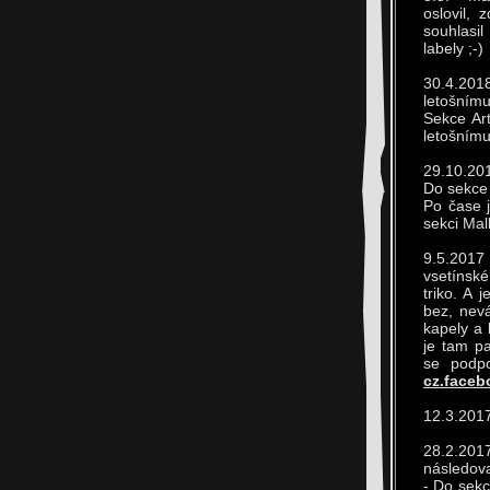
oslovil,
souhlasil
labely ;-)
30.4.201
letošnímu
Sekce Ar
letošnímu
29.10.201
Do sekce 
Po čase 
sekci Mal
9.5.201
vsetínské
triko. A 
bez, nev
kapely a 
je tam pa
se podpo
cz.faceb
12.3.2017
28.2.201
následova
- Do sekc