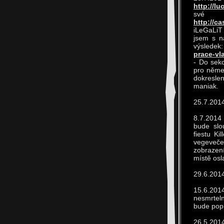
http://l
své p
http://c
iLeGaLiT 
jsem s n
výsledek
prace-vl
- Do sekc
pro němec
dokreslen
maniak.
25.7.2014
8.7.2014
bude slo
fiestu Ki
vegevečeř
zobrazen
místě osl
29.6.2014
15.6.201
nesmrtel
bude popr
26.5.2014