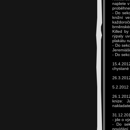
najdete v
proběhne j
- Do sekc
knižní ve
každoročn
brněnském
Killed b
rýpaly uv
plakátu n
- Do sekc
Jeremiášů
- Do sekc
15.4.201
chystané
26.3.2012
5.2.2012 
26.1.2012
knize: 
nakladate
31.12.201
- jde o v
- Do sek
povídání