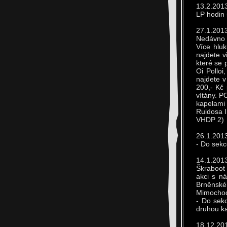
13.2.2013
LP hodin 
27.1.201
Nedávno 
Více hlu
najdete v
které se 
Oi Polloi
najdete v
200,- Kč
vítány. P
kapelami
Ruidosa I
VHDP 2)
26.1.2013
- Do sek
14.1.2013
Škraboot
akci s ná
Brněnském
Mimochode
- Do sekc
druhou ka
18.12.20