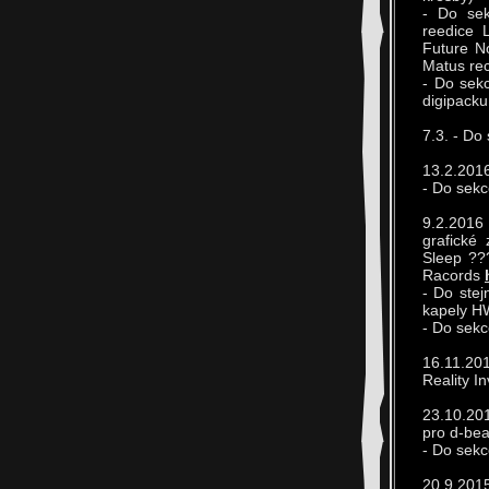
- Do sek
reedice 
Future N
Matus rec
- Do sekc
digipacku
7.3. - Do
13.2.2016
- Do sekc
9.2.2016
grafické
Sleep ??
Racords
- Do ste
kapely H
- Do sekc
16.11.201
Reality I
23.10.201
pro d-bea
- Do sekc
20.9.201