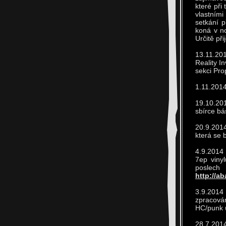
které při 
vlastním
setkání p
koná v n
Určitě př
13.11.20
Reality I
sekci Pr
1.11.2014
19.10.20
sbírce bá
20.9.2014
která se 
4.9.2014 
7ep vinyl
posle
http://a
3.9.2014
zpracová
HC/punk ú
28.7.20