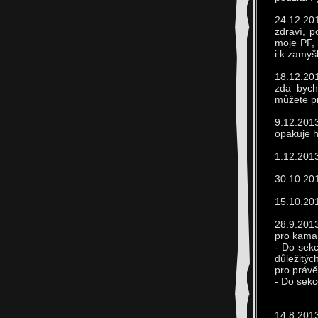
24.12.201
zdraví, 
moje PF, 
i k zamyšl
18.12.201
zda bych
můžete pr
9.12.2013
opakuje 
1.12.2013
30.10.201
15.10.201
28.9.201
pro kamar
- Do sek
důležitýc
pro právě
- Do sekc
14.8.2013