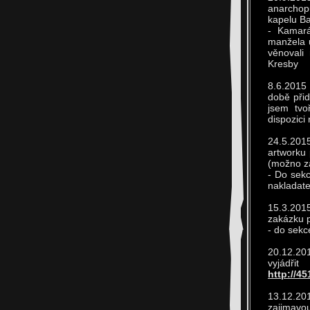
anarchop
kapelu B
- Kamará
manžela u
věnovali
Kresby
8.6.2015
době přid
jsem tvo
dispozici
24.5.2015
artworku 
(možno za
- Do sekc
nakladate
15.3.2015
zakázku p
- do sekc
20.12.20
vyjádři
http://45
13.12.201
zajimavo