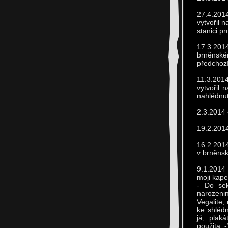
27.4.201
vytvořil 
stanici p
17.3.201
brněnském
předchozí
11.3.201
vytvořil 
nahlédnutí
2.3.2014 
19.2.2014
16.2.2014
v brněnsk
9.1.2014 
moji kapel
- Do sek
narozenin
Vegalite,
ke shlédn
já, plak
použita :-