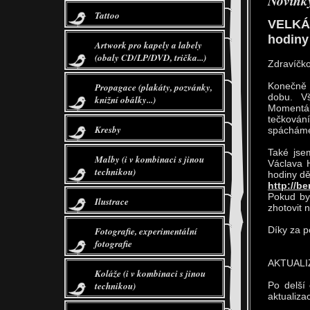
Novinky
Tattoo
VELKÁ
hodiny 
Artwork pro kapely a labely
(obaly CD/LP/DVD, trička...)
Zdravíčko
Konečně 
Propagace (plakáty, pozvánky,
dobu. V
knižní obálky...)
Momentáln
tečkován
Kresby
spácháme
Také jse
Malby (i v kombinaci s jinou
Václava 
technikou)
hodiny dě
http://b
Pokud by
Ilustrace
zhotovit 
Díky za p
Fotografie, experimentální
fotografie
AKTUALI
Koláže (i v kombinaci s jinou
technikou)
Po delší
aktualiza