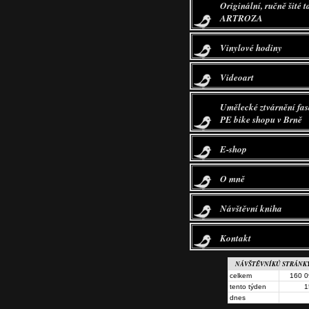
Originální, ručně šité t
ARTROZA
Vinylové hodiny
Videoart
Umělecké ztvárnění fa
PE bike shopu v Brně
E-shop
O mně
Návštěvní kniha
Kontakt
NÁVŠTĚVNÍKŮ STRÁNK
celkem
160 0
tento týden
1
dnes