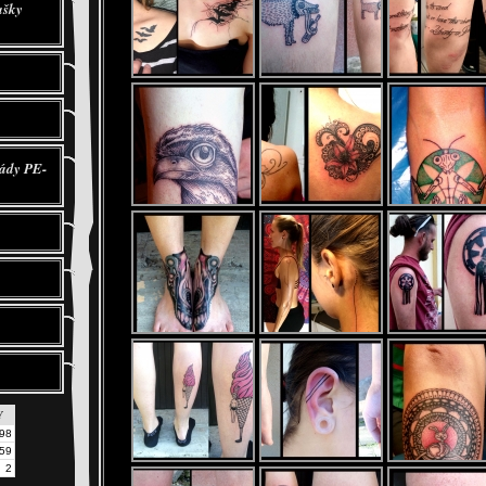
ašky
sády PE-
Y
98
59
2