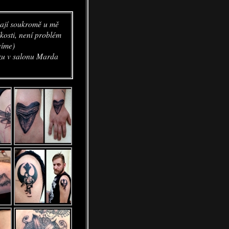
ikají soukromě u mě
kosti, není problém
víme)
rzu v salonu Marda