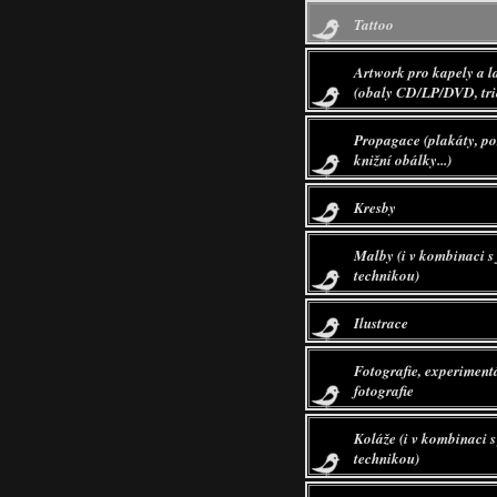
Tattoo
Artwork pro kapely a l
(obaly CD/LP/DVD, trič
Propagace (plakáty, po
knižní obálky...)
Kresby
Malby (i v kombinaci s
technikou)
Ilustrace
Fotografie, experiment
fotografie
Koláže (i v kombinaci s
technikou)