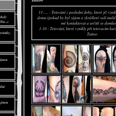
11-.... - Tetování z poslední doby, které již vzn
abely
doma (pokud by byl zájem o zkrášlení vaší malič
ka...)
mě kontaktovat a určitě se domlu
1-10 - Tetování, které vznikly při tetovacím ku
zvánky,
Tattoo
 jinou
ální
 jinou